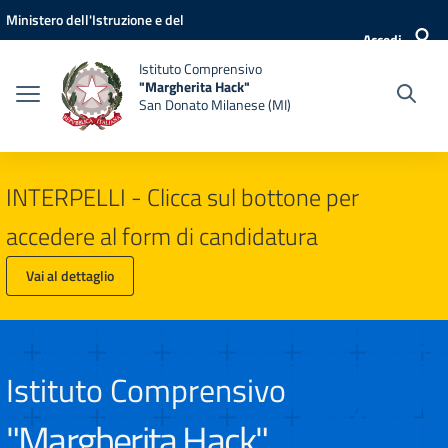
Vai ai contenuti
Vai al menu di navigazione
Vai al footer
Ministero dell'Istruzione e del
Accedi
Merito
Istituto Comprensivo
"Margherita Hack"
San Donato Milanese (MI)
INTERPELLI - Clicca sul bottone per
accedere al form di candidatura
Vai al dettaglio
Istituto Comprensivo
"Margherita Hack"