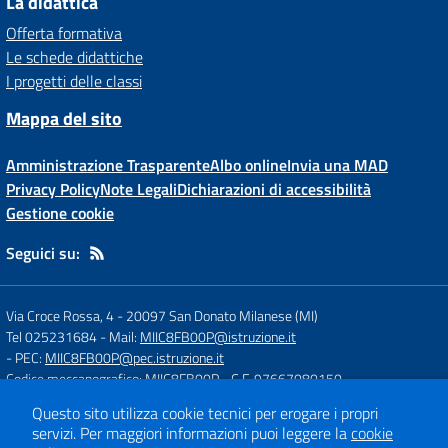
La didattica
Offerta formativa
Le schede didattiche
I progetti delle classi
Mappa del sito
Amministrazione Trasparente
Albo online
Invia una MAD
Privacy Policy
Note Legali
Dichiarazioni di accessibilità
Gestione cookie
Seguici su:
Via Croce Rossa, 4
-
20097 San Donato Milanese (MI)
Tel 025231684
- Mail:
MIIC8FB00P@istruzione.it
- PEC:
MIIC8FB00P@pec.istruzione.it
Codice meccanografico: MIIC8FB00P
- C.F. 97667080150
Questo sito utilizza cookie tecnici per erogare i propri
servizi.
Per maggiori informazioni puoi leggere la
cookie
Concept & Design by
Designers Italia