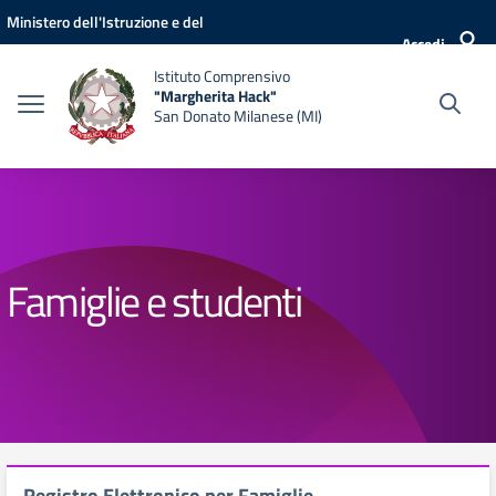
Vai ai contenuti
Vai al menu di navigazione
Vai al footer
Ministero dell'Istruzione e del
Accedi
Merito
Istituto Comprensivo
"Margherita Hack"
San Donato Milanese (MI)
Famiglie e studenti
Registro Elettronico per Famiglie