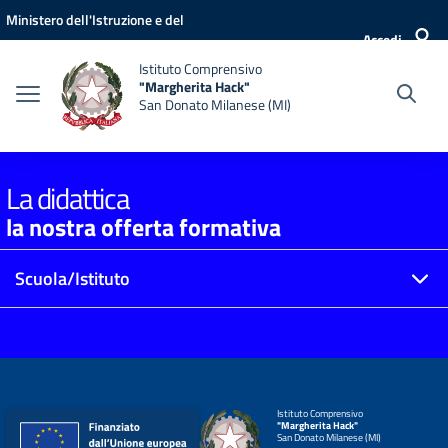
Vai ai contenuti
Vai al menu di navigazione
Vai al footer
Ministero dell'Istruzione e del
Accedi
Merito
Istituto Comprensivo
"Margherita Hack"
San Donato Milanese (MI)
La didattica
la nostra offerta formativa
Scuola/Istituto
Istituto Comprensivo
"Margherita Hack"
San Donato Milanese (MI)