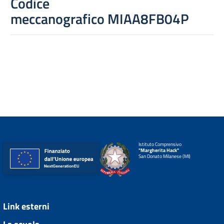
Codice
meccanografico
MIAA8FB04P
Istituto Comprensivo
"Margherita Hack"
San Donato Milanese (MI)
Link esterni