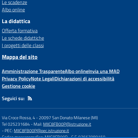
Le scadenze
Albo online
La didattica
Offerta formativa
Le schede didattiche
I progetti delle classi
Mappa del sito
Amministrazione Trasparente
Albo online
Invia una MAD
Privacy Policy
Note Legali
Dichiarazioni di accessibilità
Gestione cookie
Seguici su:
Via Croce Rossa, 4
-
20097 San Donato Milanese (MI)
Tel 025231684
- Mail:
MIIC8FB00P@istruzione.it
- PEC:
MIIC8FB00P@pec.istruzione.it
Codice meccanografico: MIIC8FB00P
- C.F. 97667080150