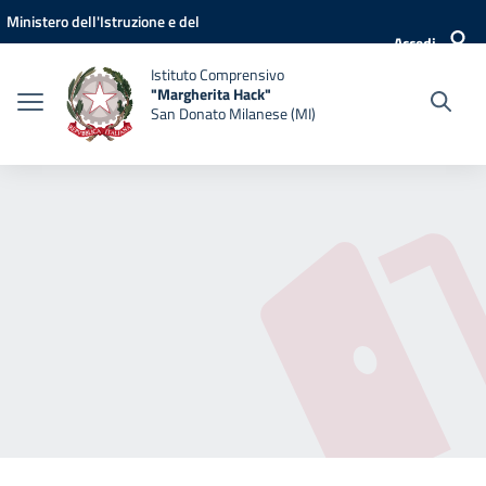
Vai ai contenuti
Vai al menu di navigazione
Vai al footer
Ministero dell'Istruzione e del
Accedi
Merito
Istituto Comprensivo
"Margherita Hack"
San Donato Milanese (MI)