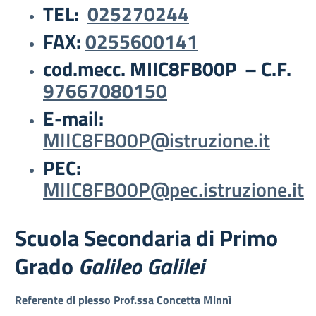
TEL:
025270244
FAX:
0255600141
cod.mecc. MIIC8FB00P – C.F.
97667080150
E-mail:
MIIC8FB00P@istruzione.it
PEC:
MIIC8FB00P@pec.istruzione.it
Scuola Secondaria di Primo
Grado
Galileo Galilei
Referente di plesso Prof.ssa Concetta Minnì