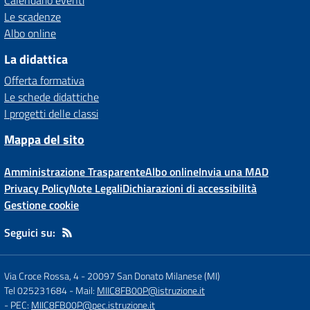
Calendario eventi
Le scadenze
Albo online
La didattica
Offerta formativa
Le schede didattiche
I progetti delle classi
Mappa del sito
Amministrazione Trasparente
Albo online
Invia una MAD
Privacy Policy
Note Legali
Dichiarazioni di accessibilità
Gestione cookie
Seguici su:
Via Croce Rossa, 4
-
20097 San Donato Milanese (MI)
Tel 025231684
- Mail:
MIIC8FB00P@istruzione.it
- PEC:
MIIC8FB00P@pec.istruzione.it