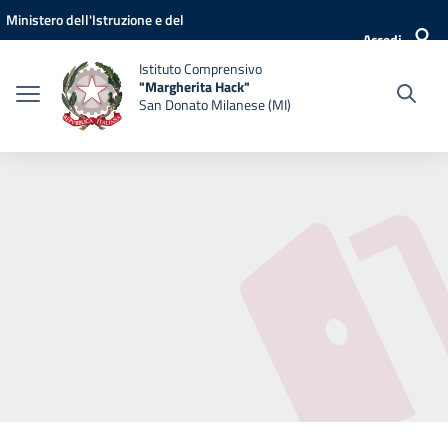
Vai ai contenuti
Vai al menu di navigazione
Vai al footer
Ministero dell'Istruzione e del
Accedi
Merito
Istituto Comprensivo
"Margherita Hack"
San Donato Milanese (MI)