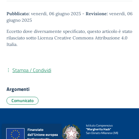
Pubblicato:
venerdì, 06 giugno 2025
-
Revisione:
venerdì, 06
giugno 2025
Eccetto dove diversamente specificato, questo articolo è stato
rilasciato sotto
Licenza Creative Commons Attribuzione 4.0
Italia.
Stampa / Condividi
Argomenti
Comunicato
Istituto Comprensivo
"Margherita Hack"
San Donato Milanese (MI)