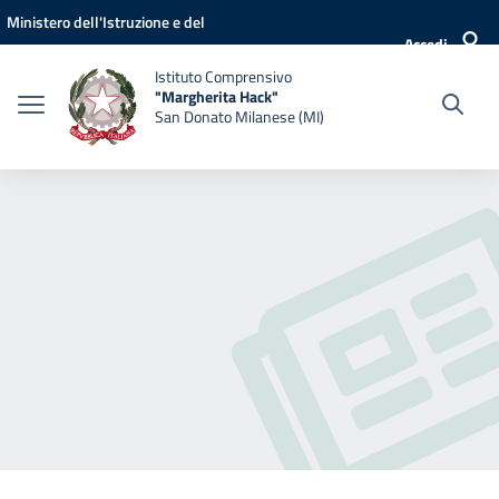
Vai ai contenuti
Vai al menu di navigazione
Vai al footer
Ministero dell'Istruzione e del
Accedi
Merito
Istituto Comprensivo
"Margherita Hack"
San Donato Milanese (MI)