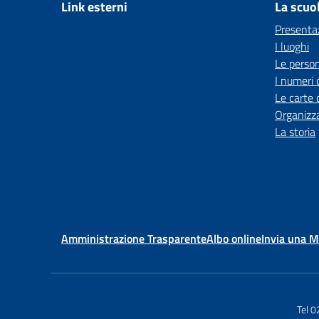
Link esterni
La scuo
Presenta
I luoghi
Le perso
I numeri 
Le carte 
Organizz
La storia
Amministrazione Trasparente
Albo online
Invia una 
Tel 