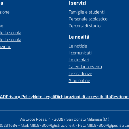
la
I servizi
zione
Famiglie e studenti
Personale scolastico
ne
Percorsi di studio
della scuola
Le novità
della scuola
Le notizie
azione
I comunicati
Le circolari
Calendario eventi
Le scadenze
Albo online
MAD
Privacy Policy
Note Legali
Dichiarazioni di accessibilità
Gestione
Via Croce Rossa, 4
-
20097 San Donato Milanese (MI)
025231684
- Mail:
MIIC8FB00P@istruzione.it
- PEC:
MIIC8FB00P@pec.istruzio