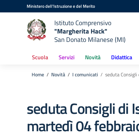
Vai ai contenuti
Vai al menu di navigazione
Vai al footer
Ministero dell'Istruzione e del Merito
Istituto Comprensivo
"Margherita Hack"
San Donato Milanese (MI)
Scuola
Servizi
Novità
Didattica
Home
Novità
I comunicati
seduta Consigli 
seduta Consigli di I
martedì 04 febbra