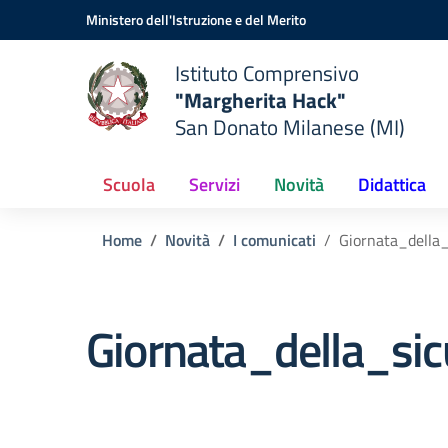
Vai ai contenuti
Vai al menu di navigazione
Vai al footer
Ministero dell'Istruzione e del Merito
Istituto Comprensivo
"Margherita Hack"
San Donato Milanese (MI)
Scuola
Servizi
Novità
Didattica
Home
Novità
I comunicati
Giornata_della
Giornata_della_si