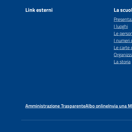
Link esterni
La scuo
Presenta
I luoghi
Le perso
I numeri 
Le carte 
Organizz
La storia
Amministrazione Trasparente
Albo online
Invia una 