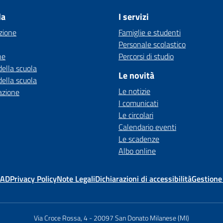
la
I servizi
zione
Famiglie e studenti
Personale scolastico
ne
Percorsi di studio
della scuola
Le novità
della scuola
Le notizie
azione
I comunicati
Le circolari
Calendario eventi
Le scadenze
Albo online
MAD
Privacy Policy
Note Legali
Dichiarazioni di accessibilità
Gestione
Via Croce Rossa, 4
-
20097 San Donato Milanese (MI)