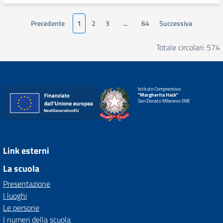
Precedente
1
2
3
...
64
Successiva
Totale circolari: 574
Istituto Comprensivo
"Margherita Hack"
San Donato Milanese (MI)
Link esterni
La scuola
Presentazione
I luoghi
Le persone
I numeri della scuola