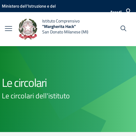
Vai ai contenuti
Vai al menu di navigazione
Vai al footer
Ministero dell'Istruzione e del
Accedi
Merito
Istituto Comprensivo
"Margherita Hack"
San Donato Milanese (MI)
Le circolari
Le circolari dell'istituto