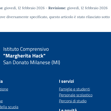
o:
giovedì, 12 febbraio 2026
-
Revisione:
giovedì, 12 febbraio 2026
ove diversamente specificato, questo articolo è stato rilasciato sotto
Istituto Comprensivo
"Margherita Hack"
San Donato Milanese (MI)
la
I servizi
zione
Famiglie e studenti
Personale scolastico
ne
Percorsi di studio
della scuola
Le novità