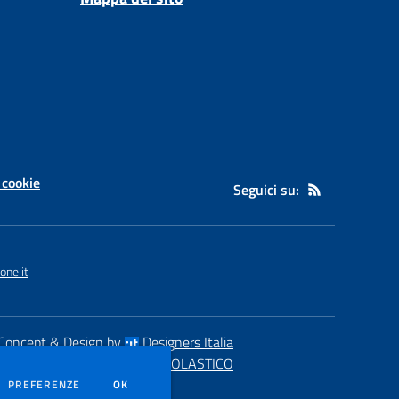
 cookie
Seguici su:
ne.it
Concept & Design by
Designers Italia
eb realizzato con CMS
SCUOLASTICO
DEI COOKIE
PREFERENZE
OK