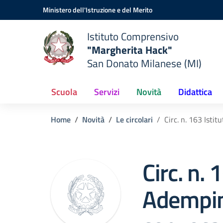
Vai ai contenuti
Vai al menu di navigazione
Vai al footer
Ministero dell'Istruzione e del Merito
Istituto Comprensivo
"Margherita Hack"
San Donato Milanese (MI)
Scuola
Servizi
Novità
Didattica
Home
Novità
Le circolari
Circ. n. 163 Ist
Circ. n. 
Adempi