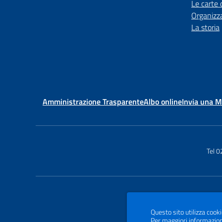
Le carte 
Organizz
La storia
Amministrazione Trasparente
Albo online
Invia una 
Tel 
Questo sito utilizza cooki
Per maggiori informazion