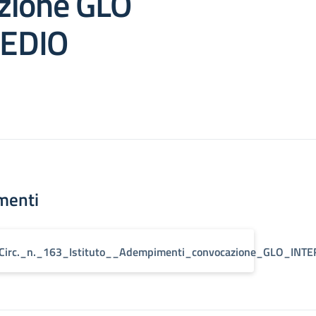
zione GLO
EDIO
menti
Circ._n._163_Istituto__Adempimenti_convocazione_GLO_INT