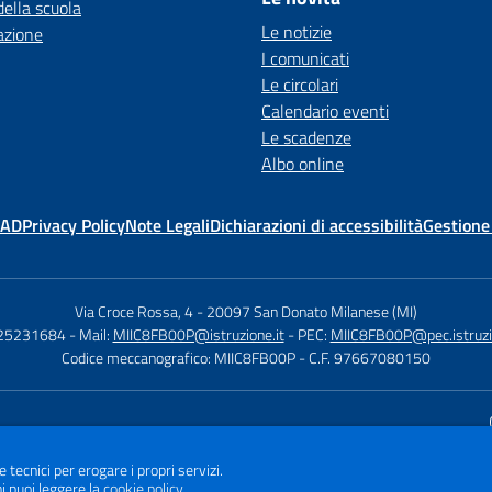
della scuola
Le notizie
azione
I comunicati
Le circolari
Calendario eventi
Le scadenze
Albo online
MAD
Privacy Policy
Note Legali
Dichiarazioni di accessibilità
Gestione
Via Croce Rossa, 4
-
20097 San Donato Milanese (MI)
025231684
- Mail:
MIIC8FB00P@istruzione.it
- PEC:
MIIC8FB00P@pec.istruzio
Codice meccanografico: MIIC8FB00P
- C.F. 97667080150
Sito w
e tecnici per erogare i propri servizi.
i puoi leggere la
cookie policy
.