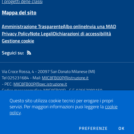
I progetti delle classi
Mappa del sito
Amministrazione Trasparente
Albo online
Invia una MAD
Privacy Policy
Note Legali
Dichiarazioni di accessibilità
Gestione cookie
Seguici su:
Via Croce Rossa, 4
-
20097 San Donato Milanese (MI)
Tel 025231684
- Mail:
MIIC8FB00P@istruzione.it
- PEC:
MIIC8FB00P@pec.istruzione.it
Codice meccanografico: MIIC8FB00P
- C.F. 97667080150
Questo sito utilizza cookie tecnici per erogare i propri
servizi.
Per maggiori informazioni puoi leggere la
cookie
Concept & Design by
Designers Italia
policy
.
Sito web realizzato con CMS
SCUOLASTICO
DEI COOKIE
PREFERENZE
OK