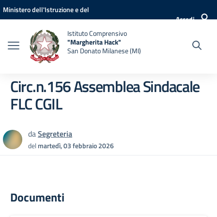
Vai ai contenuti
Vai al menu di navigazione
Vai al footer
Ministero dell'Istruzione e del
Accedi
Merito
Istituto Comprensivo
"Margherita Hack"
San Donato Milanese (MI)
Circ.n.156 Assemblea Sindacale
FLC CGIL
da
Segreteria
del
martedì, 03 febbraio 2026
Documenti